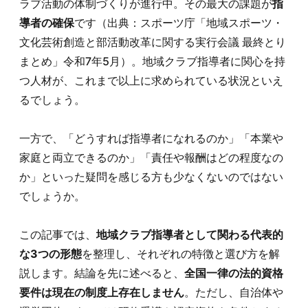
ラブ活動の体制づくりが進行中。その最大の課題が
指
導者の確保
です（出典：スポーツ庁「地域スポーツ・
文化芸術創造と部活動改革に関する実行会議 最終とり
まとめ」令和7年5月）。地域クラブ指導者に関心を持
つ人材が、これまで以上に求められている状況といえ
るでしょう。
一方で、「どうすれば指導者になれるのか」「本業や
家庭と両立できるのか」「責任や報酬はどの程度なの
か」といった疑問を感じる方も少なくないのではない
でしょうか。
この記事では、
地域クラブ指導者として関わる代表的
な3つの形態
を整理し、それぞれの特徴と選び方を解
説します。結論を先に述べると、
全国一律の法的資格
要件は現在の制度上存在しません
。ただし、自治体や