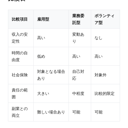
業務委
ボランティ
比較項目
雇用型
託型
ア型
収入の安
変動あ
高い
なし
定性
り
時間の自
低め
高い
高い
由度
対象となる場合
自己対
社会保険
対象外
あり
応
責任の範
大きい
中程度
比較的限定
囲
副業との
難しい場合あり
可能
可能
両立